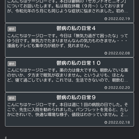
こんにちはケージローです。本日は鬱病の「セカンドオピニオン」
についてお話いたします。私は現在休職（９月〜）しております
が、令和元年の５月にも同じような症状に悩まされました。初めて
の精神・心療内科・・・正直、行くのも気が引けますよね。その当
2022.02.19
時...
鬱病の私の日常４
鬱病
こんにちはケージローです。今日は「無気力過ぎて困ったな」って
ゆう日です。無気力でたまりませんなんの気力もわきません・・・
漫画もテレビも集中力が続かず、見れません。
2022.02.08
鬱病の私の日常１０
鬱病
こんにちはケージローです。薬の力は偉大ですね。朝飲んでいる薬
のせいか、夕方まで眠気が収まりません。というよりも、ほとん
ど、寝て過ごしています。これでは、生活できないので、朝飲む薬
を変更してもらうなり対処が必要そうです。ようやく目が覚めた、
2022.02.20
ケ...
鬱病の私の日常９
鬱病
こんにちはケージローです。本日は週に１回の病院の日でした。そ
こで、先生に入院を勧められました。パンフレットを見ると、たし
かにきれいで、快適な環境な様子、値段はわかっていません。２〜
３日であれば良いような気もしますが、長期になると流石に嫌だ
2022.02.18
な...