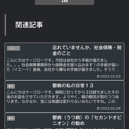
関連記事
忘れていませんか、社会保険・税
お役立ち
金のこと
こんにちはケージローです。今回は会社から手紙が届きまし
た。。。社会保険事務所から保険金を振り込みます！の手紙が届い
た（イエ～イ）直後、会社から嫌なお手紙が届きました。そうで
す。こんな名前のお手紙でした。「社会保険等立替金の件」そうで
2022.02.03
す。今ま...
鬱病の私の日常１３
鬱病
こんにちはケージローです。病院に行ってから３日経ちましたその
後のお話をさせていただきます。ようやく、朝の眠気が取れつつあ
ります。なかなか、急には体調は変わらないみたいですね。このま
ま、良くなってくれることを期待しつつ今後の生活をしていきた
2022.02.28
い...
鬱病（うつ病）の「セカンドオピ
鬱病
ニオン」の勧め