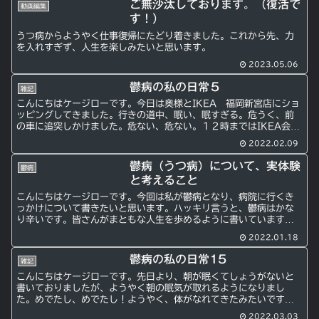
ご無沙汰しております。（復活で
動画編集
す！）
うつ病からようやく仕事復帰にたどり着きました。これから先、力
を入れすぎず、人生を楽しみたいと思います。
2023.05.06
鬱病の私の日常５
雑記
こんにちはケージローです。今日は奥様とIKEA 福岡新宮店にショ
ッピングしてきました。行きの道中、眠い、眠すぎる。危うく、前
の車に追突しかけました。危ない、危ない。１２時まではIKEA会員
はドリンクバー無料なんですね。美味しくいただきました...
2022.02.09
鬱病（うつ病）について、実体験
鬱病
と考えること
こんにちはケージローです。今回は私が鬱病となり、病院に行くき
っかけについて書きたいと思います。ハッキリ言うと、鬱病はかな
り辛いです。皆さんがまともな人生を歩めるように書いています。
鬱病について以下のような、症状があると、鬱病の疑いがありま
2022.01.18
す...
鬱病の私の日常15
雑記
こんにちはケージローです。先日より、朝が眠くてしょうがないと
書いておりましたが、ようやく朝の眠気が取れるようになりまし
た。めでたし、めでたし！ようやく、体がなれてきたみたいです。
これで車で出かけることができそうです。
2022.03.03