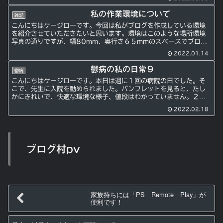
私の作業環境について
雑記
こんにちはケージローです。今回は私がブログを作成している環境
を紹介させていただきたいと思います。環境はこのような場所環境
写真の通りですが、幅80mm、奥行き６５mmのスペースでブログ
の作成を行なっています。私の「書斎」スペースです。狭い気も...
2022.01.14
鬱病の私の日常９
鬱病
こんにちはケージローです。本日は週に１回の病院の日でした。そ
こで、先生に入院を勧められました。パンフレットを見ると、たし
かにきれいで、快適な環境な様子、値段はわかっていません。２〜
３日であれば良いような気もしますが、長期になると流石に嫌だ
2022.02.18
な...
ブログ村pv
家族持ちには「PS Remote Play」が
便利です！