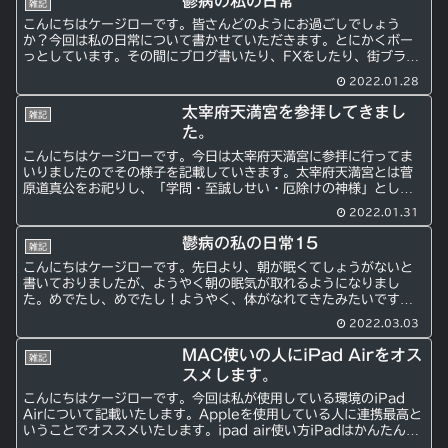
鬱病の私の日常
雑記
こんにちはケージローです。皆さんどのようにお過ごしでしょう
か？今回は私の日常について書かせていただきます。とにかくボー
っとしています。その間にブログ書いたり、FXをしたり、街ブラし
ながら、過ごしています。何がベストかわかりませんが、とにか
2022.01.28
く...
太宰府天満宮を参拝してきまし
雑記
た。
こんにちはケージローです。今日は太宰府天満宮に参拝に行ってま
いりましたのでその様子を記載していきます。太宰府天満宮とは菅
原道真公をお祀りし、「学問・至誠しせい・厄除けの神様」とし
て、ご崇敬を集めています。参拝の様子本殿の様子本殿の様子で
2022.01.31
す。...
鬱病の私の日常15
雑記
こんにちはケージローです。先日より、朝が眠くてしょうがないと
書いておりましたが、ようやく朝の眠気が取れるようになりまし
た。めでたし、めでたし！ようやく、体がなれてきたみたいです。
これで車で出かけることができそうです。
2022.03.03
MAC使いの人にiPad Airをオス
雑記
スメします。
こんにちはケージローです。今回は私が使用している環境のiPad
Airについて記載いたします。Appleを使用している人に連携最高と
いうことでオススメいたします。ipad air使い方iPadはかんたんな
調べ物を参照したり、お絵かきしたり、...